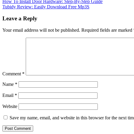
How To Install Door Hardware: Step-By-Step Guide
Tubidy Review: Easily Download Free Mp3S
Leave a Reply
Your email address will not be published.
Required fields are marked
Comment
*
Name
*
Email
*
Website
Save my name, email, and website in this browser for the next ti