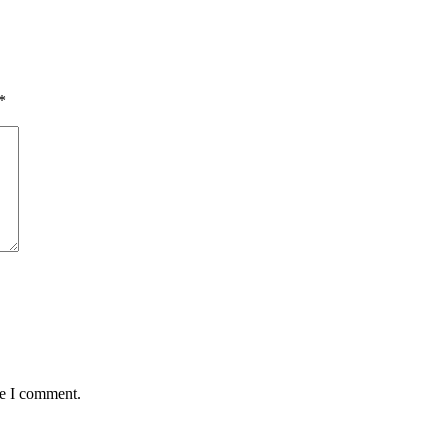
*
me I comment.