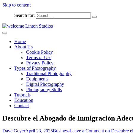
Skip to content
Search for:
Captured Moments
welcome Linton Studios
Home
About Us
Cookie Policy
Terms of Use
Privacy Policy
Types of Photography
Traditional Photography
Equipments
Digital Photography
Photography Skills
Tutorials
Education
Contact
Descubre el Abogado de Inmigración Adec
Dave Geyer
April 23, 2025
Business
Leave a Comment
on Descubre e