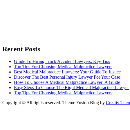
Recent Posts
Guide To Hiring Truck Accident Lawyers: Key Tips
Top Tips For Choosing Medical Malpractice Lawyers
Best Medical Malpractice Lawyers: Your Guide To Justice
Discover The Best Personal Injury Lawyer For Your Case!
How To Choose A Medical Malpractice Lawyer: A Guide
Easy Steps To Choose The Right Medical Malpractice Lawyer
Top Tips For Choosing Medical Malpractice Lawyers
Copyright © All rights reserved. Theme Fusion Blog by
Creativ The